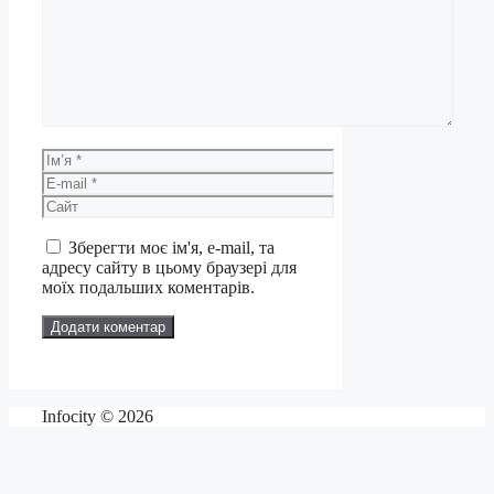
Ім’я
E-
mail
Сайт
Зберегти моє ім'я, e-mail, та
адресу сайту в цьому браузері для
моїх подальших коментарів.
Infocity © 2026