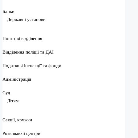
Банки
Державні установи
Поштові відділення
Відділення поліції та ДАІ
Податкові інспекції та фонди
Адміністрація
Суд
Дітям
Секції, кружки
Розвиваючі центри