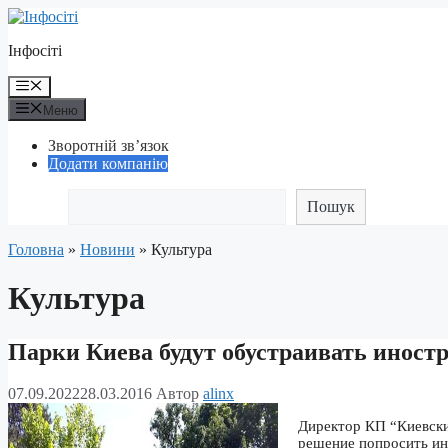
Перейти
до
Інфосіті
контенту
Меню
Меню
Зворотній зв’язок
Додати компанію
Пошук
Головна
»
Новини
»
Культура
Культура
Парки Киева будут обустраивать иност
07.09.2022
28.03.2016
Автор
alinx
Директор КП “Киевски
решение попросить ин