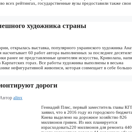
о всех рейтингах, государственные вузы предоставили также свои
пешного художника страны
ории, открылась выставка, популярного украинского художника Ана
 насчитывает 60 работ автора выполненных за последнее десятиле
нки ранее не представленные ценителям искусства, Криволапа, нап
в Карпатских горах. Все работы художника выполнены в весьма
ехнике нефигуративной живописи, которая совмещает в себе больш
монтируют дороги
Автор
alinx
Геннадий Плис, первый заместитель главы КГ
заявил, что в 2016 году из городского бюджет
Киева выделено на дорожное хозяйство 826
миллионов гривен. Из них планируется
израсходовать220 миллионов для ремонта 440