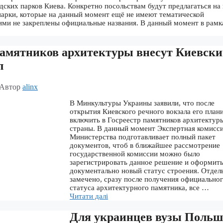
дских парков Киева. Конкретно посольствам будут предлагаться на
парки, которые на данный момент ещё не имеют тематической
ними не закреплены официальные названия. В данный момент в рам
памятников архитектуры внесут Киевск
л
Автор
alinx
В Минкультуры Украины заявили, что после
открытия Киевского речного вокзала его пла
включить в Госреестр памятников архитектур
страны. В данный момент Экспертная комисс
Министерства подготавливает полный пакет
документов, чтоб в ближайшее рассмотрение
государственной комиссии можно было
зарегистрировать данное решение и оформит
документально новый статус строения. Отдел
замечено, сразу после получения официально
статуса архитектурного памятника, все …
Читати далі
Для украинцев вузы Поль