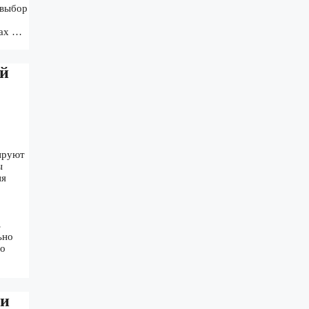
 выбор
ках …
ий
нируют
ы
ия
ь
ьно
го
ши