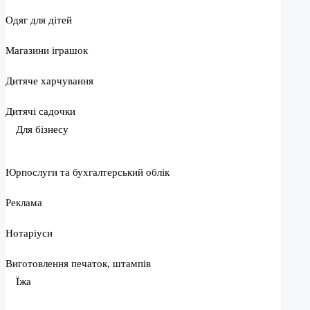
Одяг для дітей
Магазини іграшок
Дитяче харчування
Дитячі садочки
Для бізнесу
Юрпослуги та бухгалтерський облік
Реклама
Нотаріуси
Виготовлення печаток, штампів
Їжа