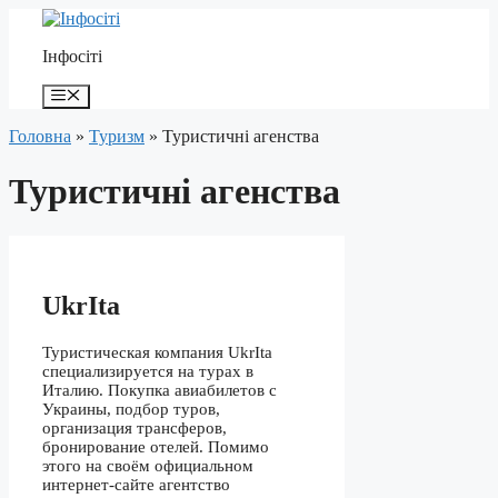
Перейти
до
Інфосіті
контенту
Меню
Головна
»
Туризм
»
Туристичні агенства
Туристичні агенства
UkrIta
Туристическая компания UkrIta
специализируется на турах в
Италию. Покупка авиабилетов с
Украины, подбор туров,
организация трансферов,
бронирование отелей. Помимо
этого на своём официальном
интернет-сайте агентство