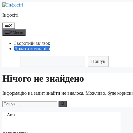
Перейти
до
Інфосіті
контенту
Меню
Меню
Зворотній зв’язок
Додати компанію
Пошук
Нічого не знайдено
Інформацію на запит знайти не вдалося. Можливо, буде корисн
Пошук:
Авто
Автостоянки