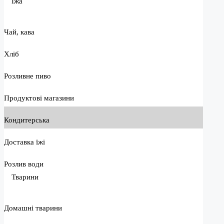
Їжа
Чай, кава
Хліб
Розливне пиво
Продуктові магазини
Кондитерська
Доставка їжі
Розлив води
Тварини
Домашні тварини