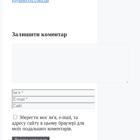
royalservis.com.ua
Залишити коментар
Коментар
Ім’я
E-
mail
Сайт
Зберегти моє ім'я, e-mail, та
адресу сайту в цьому браузері для
моїх подальших коментарів.