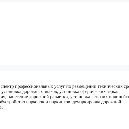
спектр профессиональных услуг по размещении технических ср
установка дорожных знаков, установка сферических зеркал,
ния, нанесение дорожной разметки, установка лежачих полицейс
 обустройство парковок и паркингов, демаркировка дорожной
в.