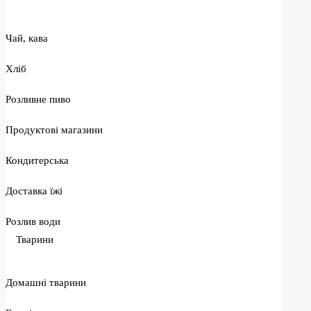
Чай, кава
Хліб
Розливне пиво
Продуктові магазини
Кондитерська
Доставка їжі
Розлив води
Тварини
Домашні тварини