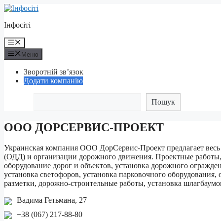
Перейти
до
Інфосіті
контенту
Меню
Меню
Зворотній зв’язок
Додати компанію
Пошук
ООО ДОРСЕРВИС-ПРОЕКТ
Украинская компания ООО ДорСервис-Проект предлагает весь 
(ОДД) и организации дорожного движения. Проектные работы, 
оборудование дорог и объектов, установка дорожного огражде
установка светофоров, установка парковочного оборудования,
разметки, дорожно-строительные работы, установка шлагбаумо
Вадима Гетьмана, 27
+38 (067) 217-88-80