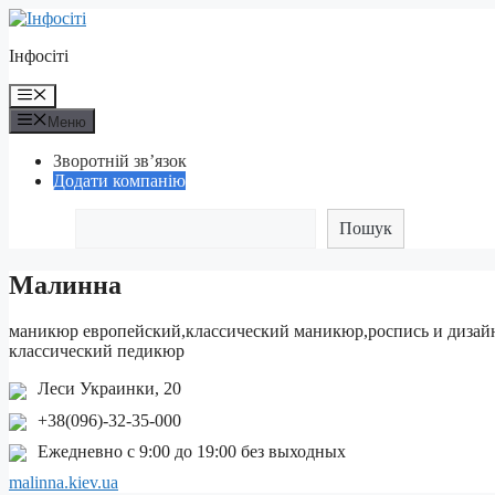
Перейти
до
Інфосіті
контенту
Меню
Меню
Зворотній зв’язок
Додати компанію
Пошук
Малинна
маникюр европейский,классический маникюр,роспись и дизайн
классический педикюр
Леси Украинки, 20
+38(096)-32-35-000
Ежедневно с 9:00 до 19:00 без выходных
malinna.kiev.ua