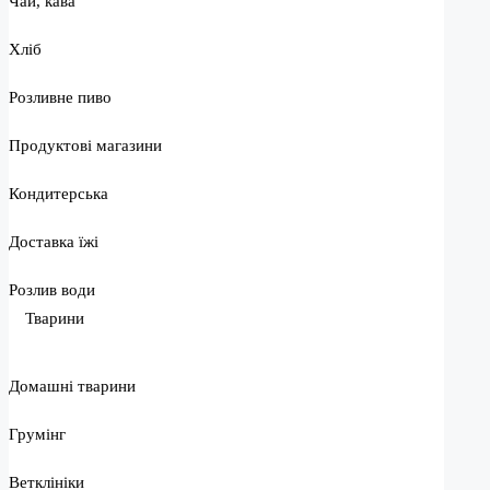
Чай, кава
Хліб
Розливне пиво
Продуктові магазини
Кондитерська
Доставка їжі
Розлив води
Тварини
Домашні тварини
Грумінг
Ветклініки