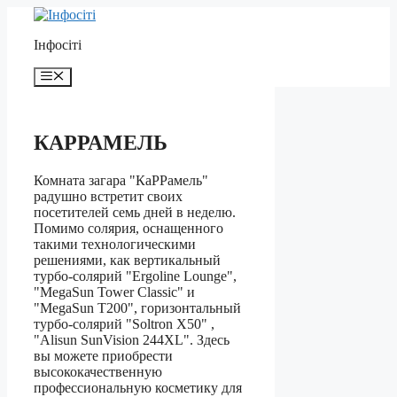
Перейти
до
Інфосіті
контенту
Меню
КАРРАМЕЛЬ
Комната загара "КаРРамель"
радушно встретит своих
посетителей семь дней в неделю.
Помимо солярия, оснащенного
такими технологическими
решениями, как вертикальный
турбо-солярий "Ergoline Lounge",
"MegaSun Tower Classic" и
"MegaSun T200", горизонтальный
турбо-солярий "Soltron X50" ,
"Alisun SunVision 244XL". Здесь
вы можете приобрести
высококачественную
профессиональную косметику для