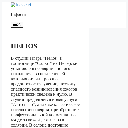
Перейти
до
Інфосіті
контенту
Меню
HELIOS
В студии загара "Helios" в
гостиннице "Салют" на Печерске
установлены солярии "нового
поколения" в составе лучей
которых отфильтровано
вредоносное излучение, поэтому
опасность возникновения ожогов
практически сведена к нулю. В
студии предлагается новая услуга
"Автозагар", а так же классическое
посещения солярия, приобретение
профессиональной косметики по
уходу за кожей для загара в
солярии. В салоне постоянно