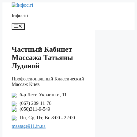
Перейти
до
Інфосіті
контенту
Меню
Частный Кабинет
Массажа Татьяны
Луданой
Профессиональный Классический
Массаж Киев
б-р Леси Украинки, 11
(067) 209-11-76
(050)311-9-549
Пн, Ср, Пт, Вс 8:00 - 22:00
massage911.in.ua