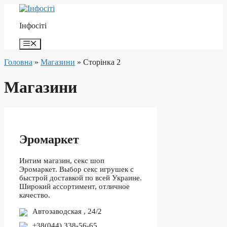
Перейти
до
Інфосіті
контенту
Меню
Головна
»
Магазини
»
Сторінка 2
Магазини
Эромаркет
Интим магазин, секс шоп
Эромаркет. Выбор секс игрушек с
быстрой доставкой по всей Украине.
Широкий ассортимент, отличное
качество.
Автозаводская , 24/2
+38(044) 338-56-65