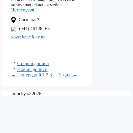
корпусная офисная мебель, …
Читати далі
Сосюры, 7
(044) 461-90-65
www.kanc.kiev.ua
Навігація
Старіші дописи
по
Новіші дописи
запису
Сторінка
Сторінка
Сторінка
Сторінка
←
Попередній
1
2
3
…
7
Далі
→
Infocity © 2026